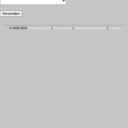
© 2006-2026
Indodirectory.biz
|
Pagina maken
|
Algemene voorwaarden
|
Contact